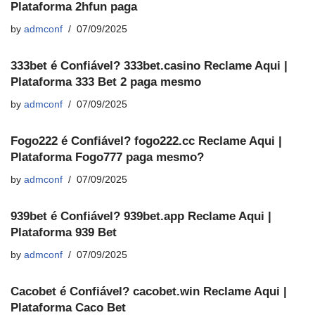
Plataforma 2hfun paga
by
admconf
07/09/2025
333bet é Confiável? 333bet.casino Reclame Aqui |
Plataforma 333 Bet 2 paga mesmo
by
admconf
07/09/2025
Fogo222 é Confiável? fogo222.cc Reclame Aqui |
Plataforma Fogo777 paga mesmo?
by
admconf
07/09/2025
939bet é Confiável? 939bet.app Reclame Aqui |
Plataforma 939 Bet
by
admconf
07/09/2025
Cacobet é Confiável? cacobet.win Reclame Aqui |
Plataforma Caco Bet